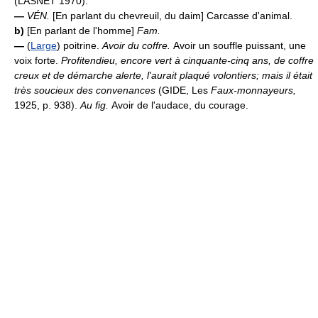
(LASNET 1970).
—
VÉN.
[En parlant du chevreuil, du daim] Carcasse d'animal.
b)
[En parlant de l'homme]
Fam.
—
(
Large
) poitrine.
Avoir du coffre.
Avoir un souffle puissant, une
voix forte.
Profitendieu, encore vert à cinquante-cinq ans, de coffre
creux et de démarche alerte, l'aurait plaqué volontiers; mais il était
très soucieux des convenances
(GIDE, Les
Faux-monnayeurs,
1925, p. 938).
Au fig.
Avoir de l'audace, du courage.