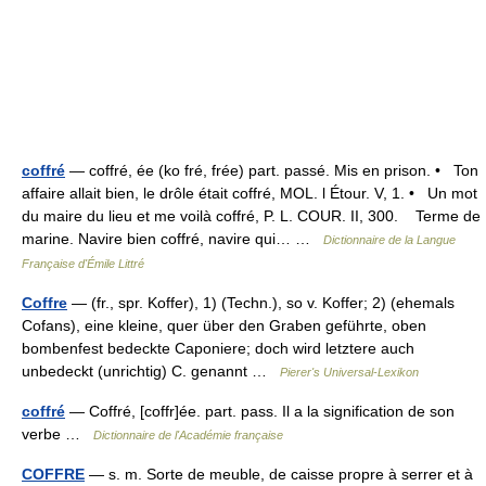
coffré
— coffré, ée (ko fré, frée) part. passé. Mis en prison. • Ton
affaire allait bien, le drôle était coffré, MOL. l Étour. V, 1. • Un mot
du maire du lieu et me voilà coffré, P. L. COUR. II, 300. Terme de
marine. Navire bien coffré, navire qui… …
Dictionnaire de la Langue
Française d'Émile Littré
Coffre
— (fr., spr. Koffer), 1) (Techn.), so v. Koffer; 2) (ehemals
Cofans), eine kleine, quer über den Graben geführte, oben
bombenfest bedeckte Caponiere; doch wird letztere auch
unbedeckt (unrichtig) C. genannt …
Pierer's Universal-Lexikon
coffré
— Coffré, [coffr]ée. part. pass. Il a la signification de son
verbe …
Dictionnaire de l'Académie française
COFFRE
— s. m. Sorte de meuble, de caisse propre à serrer et à