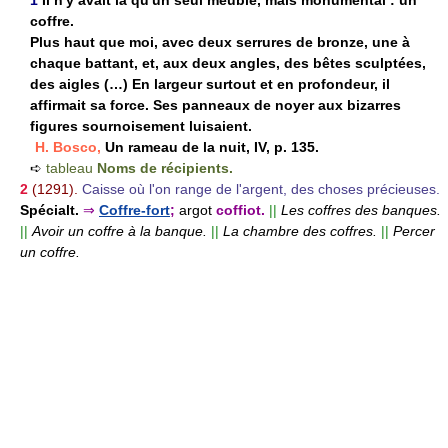
1
Il n'y avait là qu'un seul meuble, mais monumental : un
coffre.
Plus haut que moi, avec deux serrures de bronze, une à
chaque battant, et, aux deux angles, des bêtes sculptées,
des aigles (…) En largeur surtout et en profondeur, il
affirmait sa force. Ses panneaux de noyer aux bizarres
figures sournoisement luisaient.
H. Bosco,
Un rameau de la nuit, IV, p. 135.
➪
tableau
Noms de récipients.
2
(1291).
Caisse où l'on range de l'argent, des choses précieuses.
Spécialt.
⇒
Coffre-fort
;
argot
coffiot.
||
Les coffres des banques.
||
Avoir un coffre à la banque.
||
La chambre des coffres.
||
Percer
un coffre.