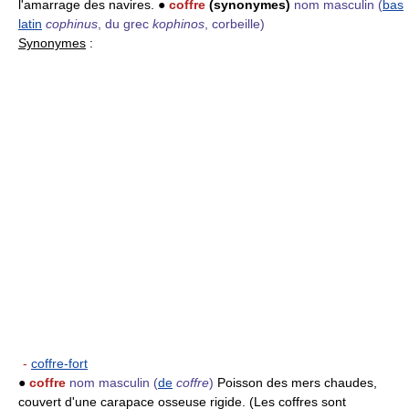
l'amarrage des navires. ●
coffre
(synonymes)
nom masculin
(
bas
latin
cophinus
, du grec
kophinos
, corbeille)
Synonymes
:
-
coffre-fort
●
coffre
nom masculin
(
de
coffre
)
Poisson des mers chaudes,
couvert d'une carapace osseuse rigide. (Les coffres sont