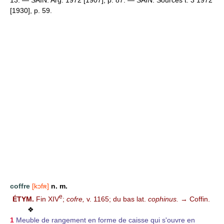
[1930], p. 59.
coffre
[kɔfʀ]
n. m.
e
ÉTYM.
Fin XIV
;
cofre,
v. 1165; du bas lat.
cophinus.
→ Coffin.
❖
1
Meuble de rangement en forme de caisse qui s'ouvre en