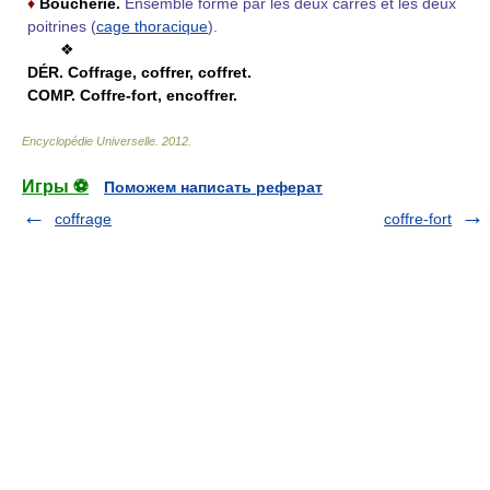
♦
Boucherie.
Ensemble formé par les deux carrés et les deux
poitrines (
cage thoracique
).
❖
DÉR.
Coffrage, coffrer, coffret.
COMP.
Coffre-fort, encoffrer.
Encyclopédie Universelle
.
2012
.
Игры ⚽
Поможем написать реферат
coffrage
coffre-fort