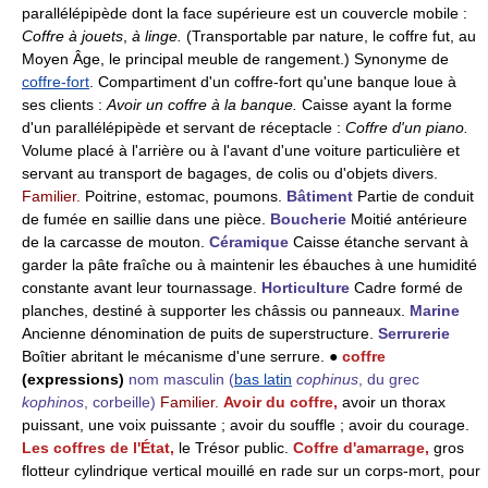
parallélépipède dont la face supérieure est un couvercle mobile :
Coffre à jouets
,
à linge.
(Transportable par nature, le coffre fut, au
Moyen Âge, le principal meuble de rangement.) Synonyme de
coffre-fort
. Compartiment d'un coffre-fort qu'une banque loue à
ses clients :
Avoir un coffre à la banque.
Caisse ayant la forme
d'un parallélépipède et servant de réceptacle :
Coffre d'un piano.
Volume placé à l'arrière ou à l'avant d'une voiture particulière et
servant au transport de bagages, de colis ou d'objets divers.
Familier.
Poitrine, estomac, poumons.
Bâtiment
Partie de conduit
de fumée en saillie dans une pièce.
Boucherie
Moitié antérieure
de la carcasse de mouton.
Céramique
Caisse étanche servant à
garder la pâte fraîche ou à maintenir les ébauches à une humidité
constante avant leur tournassage.
Horticulture
Cadre formé de
planches, destiné à supporter les châssis ou panneaux.
Marine
Ancienne dénomination de puits de superstructure.
Serrurerie
Boîtier abritant le mécanisme d'une serrure. ●
coffre
(expressions)
nom masculin
(
bas latin
cophinus
, du grec
kophinos
, corbeille)
Familier.
Avoir du coffre,
avoir un thorax
puissant, une voix puissante ; avoir du souffle ; avoir du courage.
Les coffres de l'État,
le Trésor public.
Coffre d'amarrage,
gros
flotteur cylindrique vertical mouillé en rade sur un corps-mort, pour