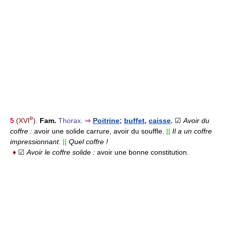
e
5
(XVI
).
Fam.
Thorax.
⇒
Poitrine
;
buffet
,
caisse
.
☑
Avoir du
coffre :
avoir une solide carrure, avoir du souffle.
||
Il a un coffre
impressionnant.
||
Quel coffre !
♦
☑
Avoir le coffre solide :
avoir une bonne constitution.