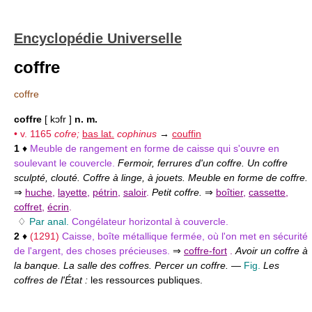
Encyclopédie Universelle
coffre
coffre
coffre
[ kɔfr ]
n. m.
• v. 1165
cofre;
bas lat.
cophinus
→
couffin
1
♦
Meuble de rangement en forme de caisse qui s'ouvre en
soulevant le couvercle.
Fermoir, ferrures d'un coffre. Un coffre
sculpté, clouté. Coffre à linge, à jouets. Meuble en forme de coffre.
⇒
huche
,
layette
,
pétrin
,
saloir
.
Petit coffre.
⇒
boîtier
,
cassette
,
coffret
,
écrin
.
♢
Par anal.
Congélateur horizontal à couvercle.
2
♦
(1291)
Caisse, boîte métallique fermée, où l'on met en sécurité
de l'argent, des choses précieuses.
⇒
coffre-fort
.
Avoir un coffre à
la banque. La salle des coffres. Percer un coffre.
—
Fig.
Les
coffres de l'État :
les ressources publiques.