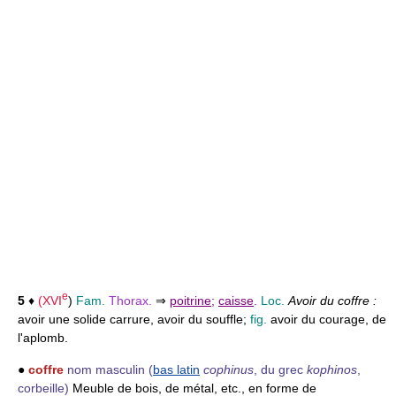
e
5
♦
(
XVI
)
Fam.
Thorax.
⇒
poitrine
;
caisse
.
Loc.
Avoir du coffre :
avoir une solide carrure, avoir du souffle;
fig.
avoir du courage, de
l'aplomb.
●
coffre
nom masculin
(
bas latin
cophinus
, du grec
kophinos
,
corbeille)
Meuble de bois, de métal, etc., en forme de