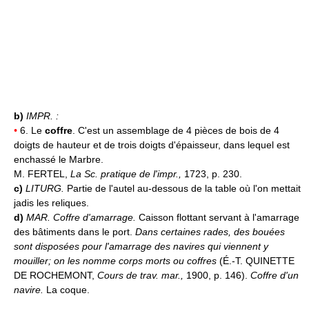
b)
IMPR. :
•
6. Le
coffre
. C'est un assemblage de 4 pièces de bois de 4
doigts de hauteur et de trois doigts d'épaisseur, dans lequel est
enchassé le Marbre.
M. FERTEL,
La Sc. pratique de l'impr.,
1723, p. 230.
c)
LITURG.
Partie de l'autel au-dessous de la table où l'on mettait
jadis les reliques.
d)
MAR.
Coffre d'amarrage.
Caisson flottant servant à l'amarrage
des bâtiments dans le port.
Dans certaines rades, des bouées
sont disposées pour l'amarrage des navires qui viennent y
mouiller; on les nomme corps morts ou coffres
(
É.-T. QUINETTE
DE ROCHEMONT,
Cours de trav. mar.,
1900, p. 146).
Coffre d'un
navire.
La coque.