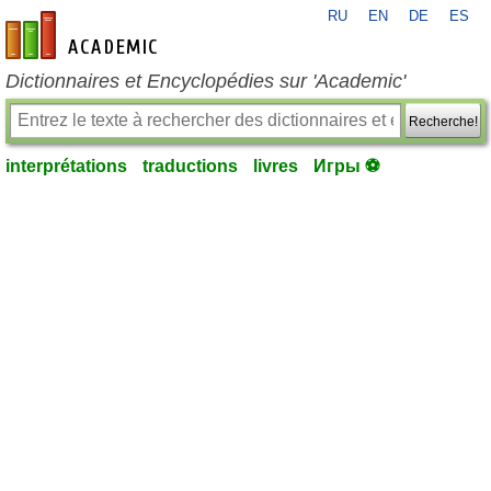
RU
EN
DE
ES
fr-academic.com
Dictionnaires et Encyclopédies sur 'Academic'
Recherche!
interprétations
traductions
livres
Игры ⚽