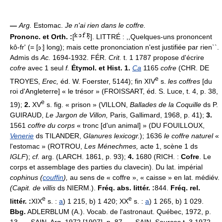
—
Arg.
Estomac.
Je n'ai rien dans le coffre.
Prononc. et Orth. :
[
]. LITTRÉ : ,,Quelques-uns prononcent
kô-fr' (= [
] long); mais cette prononciation n'est justifiée par rien``.
Admis ds
Ac.
1694-1932. FÉR.
Crit.
t. 1 1787 propose d'écrire
cofre
avec 1 seul
f.
Étymol. et Hist. 1.
Ca
1165
cofre
(CHR. DE
e
TROYES,
Erec,
éd. W. Foerster, 5144); fin XIV
s.
les coffres
[du
roi d'Angleterre] « le trésor » (FROISSART, éd. S. Luce, t. 4, p. 38,
e
19);
2.
XV
s. fig. « prison » (VILLON,
Ballades de la Coquille
ds P.
GUIRAUD,
Le Jargon de Villon,
Paris, Gallimard, 1968, p. 41);
3.
1561
coffre du corps
« tronc [d'un animal] » (DU FOUILLOUX,
Venerie
ds TILANDER,
Glanures lexicogr.
); 1636
le coffre naturel
«
l'estomac » (ROTROU,
Les Ménechmes,
acte 1, scène 1 ds
IGLF
);
cf.
arg. (LARCH. 1861, p. 93);
4.
1680 (RICH. :
Cofre
. Le
corps et assemblage des parties du clavecin). Du lat. impérial
cophinus (
couffin
),
au sens de « coffre », « caisse » en lat. médiév.
(Capit. de villis
ds NIERM.).
Fréq. abs. littér. :
844.
Fréq. rel.
e
e
littér. :
XIX
s. :
a
) 1 215, b) 1 420; XX
s. :
a
) 1 265, b) 1 029.
Bbg.
ADLERBLUM (A.). Vocab. de l'astronaut. Québec, 1972, p.
13. — SAIN. Arg. 1972 [1907], p. 87. — SAIN. Sources t. 3 1972